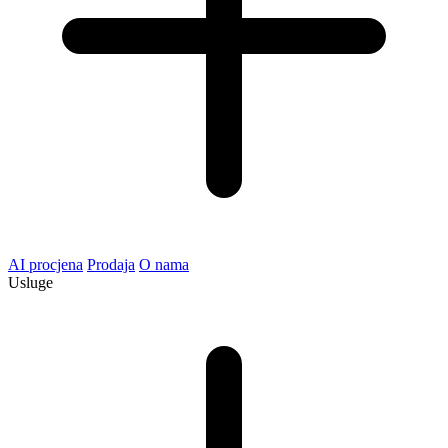
AI procjena
Prodaja
O nama
Usluge