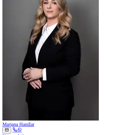
Marjana Hanižar