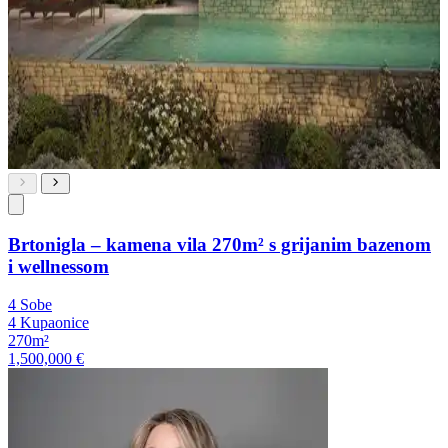
Brtonigla – kamena vila 270m² s grijanim bazenom
i wellnessom
4 Sobe
4 Kupaonice
270m²
1,500,000 €