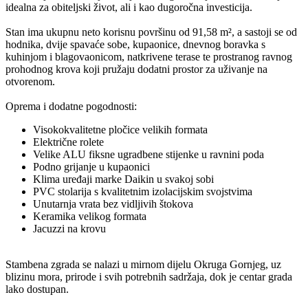
idealna za obiteljski život, ali i kao dugoročna investicija.
Stan ima ukupnu neto korisnu površinu od 91,58 m², a sastoji se od
hodnika, dvije spavaće sobe, kupaonice, dnevnog boravka s
kuhinjom i blagovaonicom, natkrivene terase te prostranog ravnog
prohodnog krova koji pružaju dodatni prostor za uživanje na
otvorenom.
Oprema i dodatne pogodnosti:
Visokokvalitetne pločice velikih formata
Električne rolete
Velike ALU fiksne ugradbene stijenke u ravnini poda
Podno grijanje u kupaonici
Klima uređaji marke Daikin u svakoj sobi
PVC stolarija s kvalitetnim izolacijskim svojstvima
Unutarnja vrata bez vidljivih štokova
Keramika velikog formata
Jacuzzi na krovu
Stambena zgrada se nalazi u mirnom dijelu Okruga Gornjeg, uz
blizinu mora, prirode i svih potrebnih sadržaja, dok je centar grada
lako dostupan.