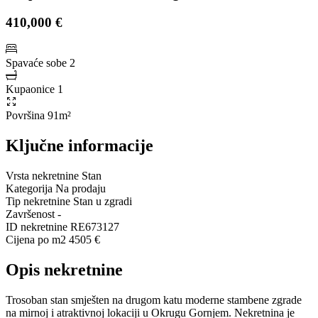
410,000 €
Spavaće sobe
2
Kupaonice
1
Površina
91m²
Ključne informacije
Vrsta nekretnine
Stan
Kategorija
Na prodaju
Tip nekretnine
Stan u zgradi
Završenost
-
ID nekretnine
RE673127
Cijena po m2
4505 €
Opis nekretnine
Trosoban stan smješten na drugom katu moderne stambene zgrade
na mirnoj i atraktivnoj lokaciji u Okrugu Gornjem. Nekretnina je