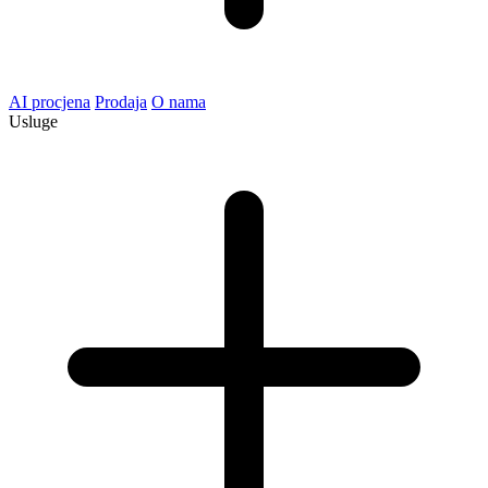
AI procjena
Prodaja
O nama
Usluge