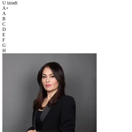
U izradi
A+
A
B
C
D
E
F
G
H