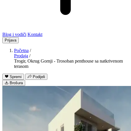
Blog i vodiči
Kontakt
Prijava
Početna
/
Prodaja
/
Trogir, Okrug Gornji - Trosoban penthouse sa natkrivenom
terasom
Spremi
Podijeli
Brošura