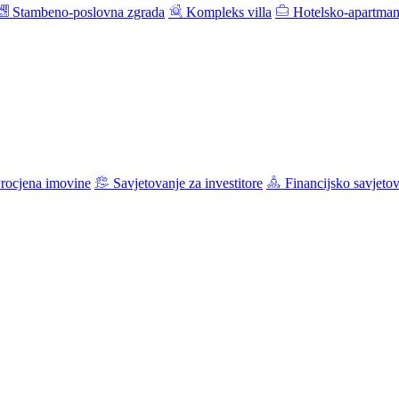
Stambeno-poslovna zgrada
Kompleks villa
Hotelsko-apartman
rocjena imovine
Savjetovanje za investitore
Financijsko savjeto