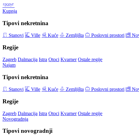
Kupnja
Tipovi nekretnina
Stanovi
Ville
Kuće
Zemljišta
Poslovni prostori
Nov
Regije
Zagreb
Dalmacija
Istra
Otoci
Kvarner
Ostale regije
Najam
Tipovi nekretnina
Stanovi
Ville
Kuće
Zemljišta
Poslovni prostori
Nov
Regije
Zagreb
Dalmacija
Istra
Otoci
Kvarner
Ostale regije
Novogradnja
Tipovi novogradnji