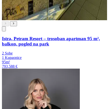
Istra, Petram Resort – trosoban apartman 95 m²,
balkon, pogled na park
2 Sobe
1 Kupaonice
95m²
793,588 €