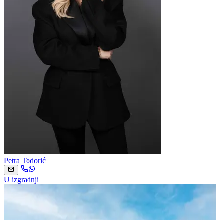
Petra Todorić
U izgradnji