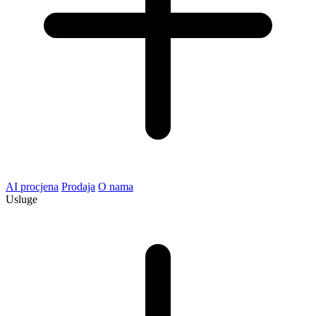
AI procjena
Prodaja
O nama
Usluge