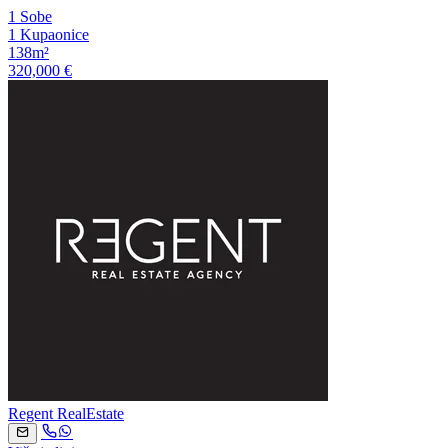
1 Sobe
1 Kupaonice
138m²
320,000 €
Regent RealEstate