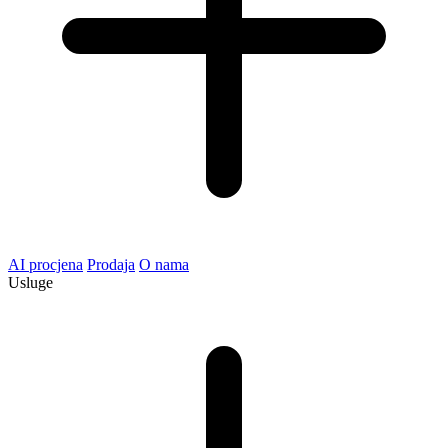
AI procjena
Prodaja
O nama
Usluge