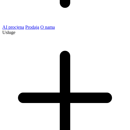
AI procjena
Prodaja
O nama
Usluge