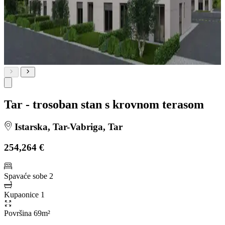
Tar - trosoban stan s krovnom terasom
Istarska, Tar-Vabriga, Tar
254,264 €
Spavaće sobe
2
Kupaonice
1
Površina
69m²