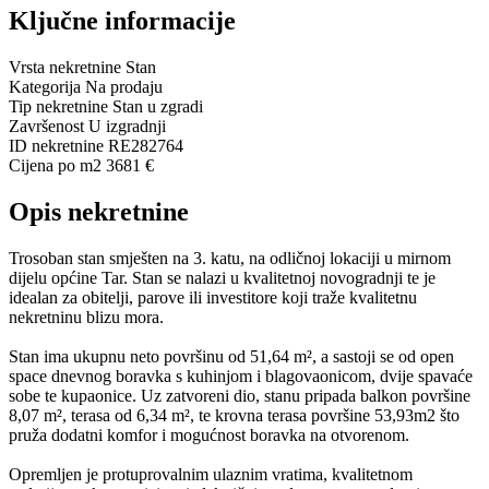
Ključne informacije
Vrsta nekretnine
Stan
Kategorija
Na prodaju
Tip nekretnine
Stan u zgradi
Završenost
U izgradnji
ID nekretnine
RE282764
Cijena po m2
3681 €
Opis nekretnine
Trosoban stan smješten na 3. katu, na odličnoj lokaciji u mirnom
dijelu općine Tar. Stan se nalazi u kvalitetnoj novogradnji te je
idealan za obitelji, parove ili investitore koji traže kvalitetnu
nekretninu blizu mora.
Stan ima ukupnu neto površinu od 51,64 m², a sastoji se od open
space dnevnog boravka s kuhinjom i blagovaonicom, dvije spavaće
sobe te kupaonice. Uz zatvoreni dio, stanu pripada balkon površine
8,07 m², terasa od 6,34 m², te krovna terasa površine 53,93m2 što
pruža dodatni komfor i mogućnost boravka na otvorenom.
Opremljen je protuprovalnim ulaznim vratima, kvalitetnom