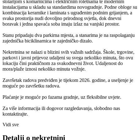
stolarijom s komarnicima i električnim roletnama te modernim
instalacijama u skladu sa standardima novogradnje. Podne obloge su
kombinacija keramike i laminata s ugrađenim podnim grijanjem, a
svaka prostorija nudi dovoljno prirodnog svjetla, dok dnevni
boravak i jedna spavaća soba imaju izlaz na vanjski prostor.
Stanu pripadaju dva parkirna mjesta, a stanarima je na raspolaganju
zajednička biciklinarnica te zajedničko dizalo.
Nekretnina se nalazi u blizini svih važnih sadržaja. Škole, trgovine,
parkovi i javni prijevoz udaljeni su svega nekoliko minuta, što ovu
lokaciju čini praktičnom za svakodnevni život. Udaljenost do
mora/plaže iznosi nekoliko minuta vožnje.
Završetak radova predviđen je tijekom 2026. godine, a useljenje je
moguće po završetku radova.
Plaćanje je moguće po fazama gradnje, uz fleksibilne uvjete.
Za više informacija ili dogovor razgledavanja, slobodno nas
kontaktirajte.
Vidi sve
Detalji o nekretnini