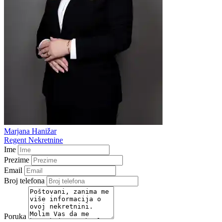
Marjana Hanižar
Regent Nekretnine
Ime
Prezime
Email
Broj telefona
Poruka