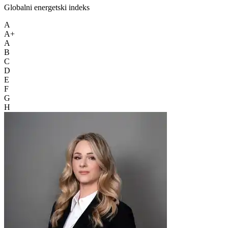
Globalni energetski indeks
A
A+
A
B
C
D
E
F
G
H