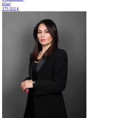
65m²
275,352 €