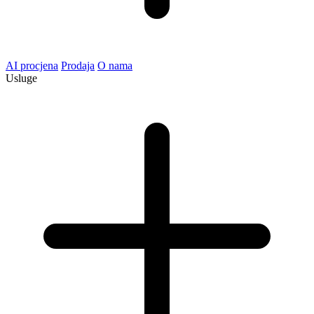
AI procjena
Prodaja
O nama
Usluge