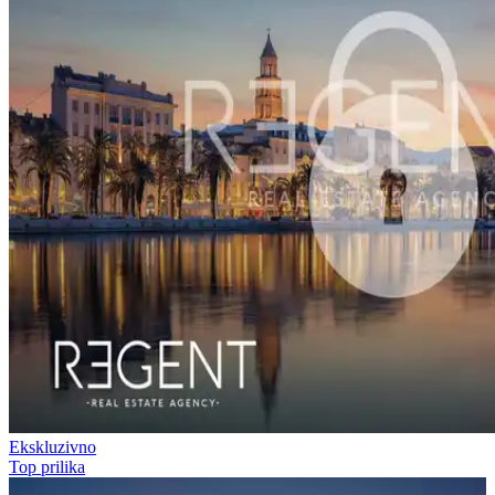
Ekskluzivno
Top prilika