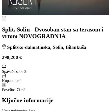
Split, Solin - Dvosoban stan sa terasom i
vrtom NOVOGRADNJA
Splitsko-dalmatinska, Solin, Bilankuša
298,200 €
Spavaće sobe
2
Kupaonice
1
Površina
71m²
Ključne informacije
Vrsta nekretnine
Stan