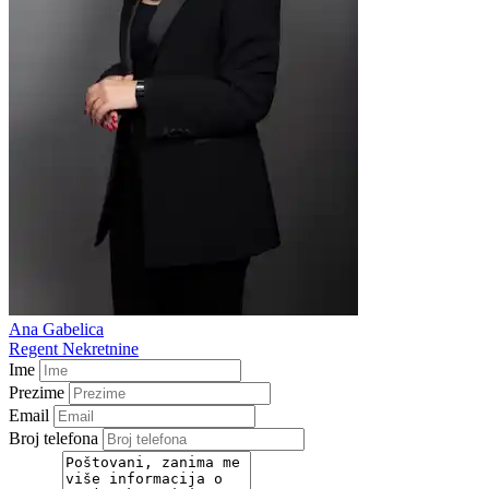
Ana Gabelica
Regent Nekretnine
Ime
Prezime
Email
Broj telefona