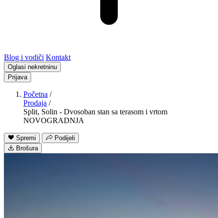
Blog i vodiči
Kontakt
Oglasi nekretninu
Prijava
Početna
/
Prodaja
/
Split, Solin - Dvosoban stan sa terasom i vrtom
NOVOGRADNJA
Spremi
Podijeli
Brošura