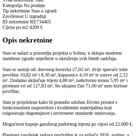
Kategorija
Na prodaju
Tip nekretnine
Stan u zgradi
Završenost
U izgradnji
ID nekretnine
RE734405
Cijena po m2
4200 €
Opis nekretnine
Stan se nalazi u prizemlju projekta u Solinu, u sklopu moderne
stambene zgrade smještene u okruženju svih bitnih sadržaja.
Stan se sastoji od: dnevnog boravka 27,02 m², dvije spavaće sobe
površine 10,82 m² i 8,30 m², kupaonice 4,10 m² te ostave od 2,52
m². Dodatno uključuje trijem 4,88 m², natkrivenu terasu 5,95 m² i
prostrani vrt od 127,83 m², što ukupno čini 71,00 m² neto korisne
površine.
Stan je projektiran kako bi ponudio udoban životni prostor s
funkcionalnim rasporedom i kvalitetnim materijalima koji
osiguravaju dugotrajnost i suvremene standarde stanovanja.
Mogućnost kupnje garažnog parkirnog mjesta po cijeni od 22.000 €.
Planirani završetak radova predviđen je za veljaču 2026. godine, a