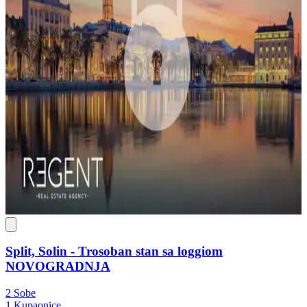
Split, Solin - Trosoban stan sa loggiom
NOVOGRADNJA
2 Sobe
1 Kupaonice