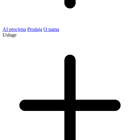
AI procjena
Prodaja
O nama
Usluge