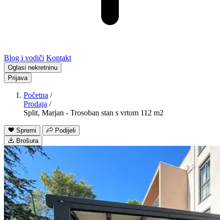
Blog i vodiči
Kontakt
Oglasi nekretninu
Prijava
Početna
/
Prodaja
/
Split, Marjan - Trosoban stan s vrtom 112 m2
Spremi
Podijeli
Brošura