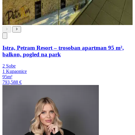
Istra, Petram Resort – trosoban apartman 95 m²,
balkon, pogled na park
2 Sobe
1 Kupaonice
95m²
793,588 €