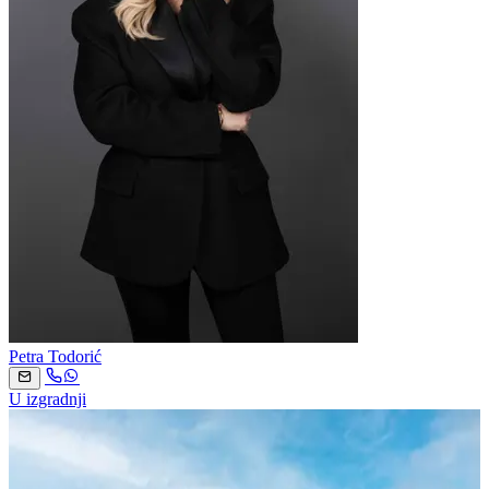
Petra Todorić
U izgradnji