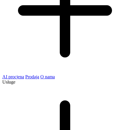
AI procjena
Prodaja
O nama
Usluge