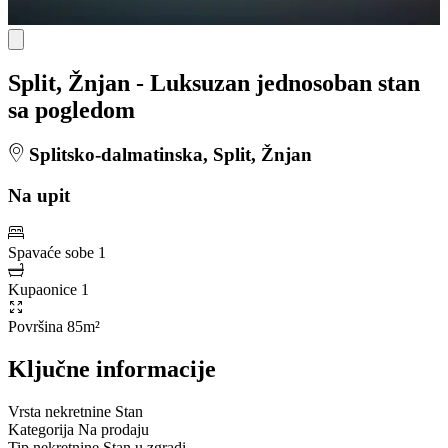
Split, Žnjan - Luksuzan jednosoban stan
sa pogledom
Splitsko-dalmatinska, Split, Žnjan
Na upit
Spavaće sobe
1
Kupaonice
1
Površina
85m²
Ključne informacije
Vrsta nekretnine
Stan
Kategorija
Na prodaju
Tip nekretnine
Stan u zgradi