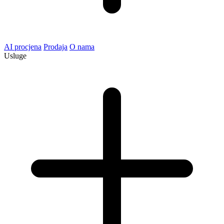
AI procjena
Prodaja
O nama
Usluge