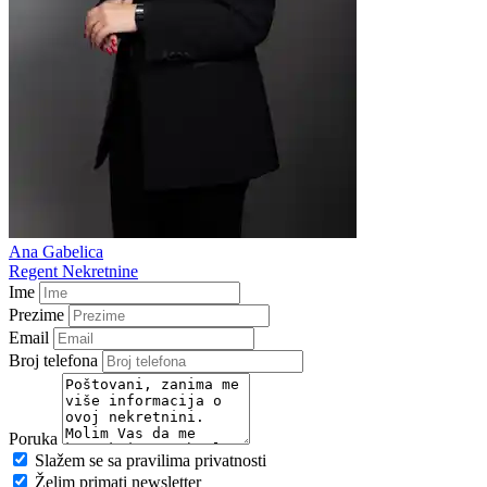
Ana Gabelica
Regent Nekretnine
Ime
Prezime
Email
Broj telefona
Poruka
Slažem se sa pravilima privatnosti
Želim primati newsletter