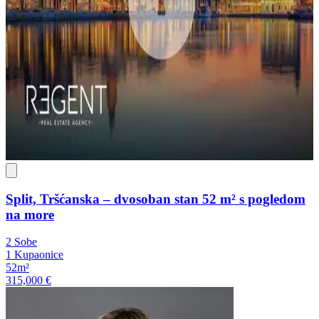
Split, Tršćanska – dvosoban stan 52 m² s pogledom
na more
2 Sobe
1 Kupaonice
52m²
315,000 €