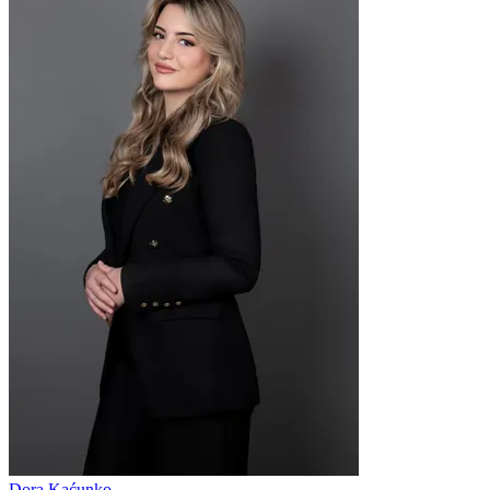
Dora Kaćunko