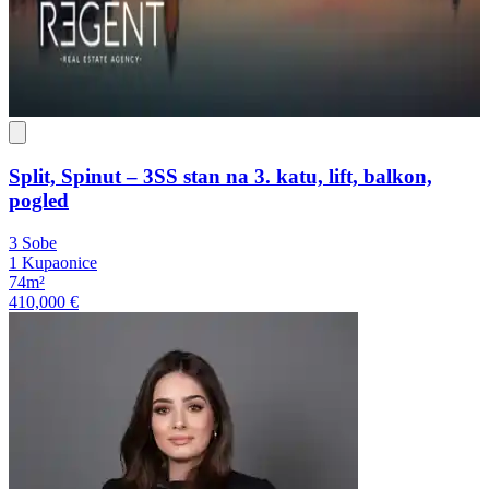
Split, Spinut – 3SS stan na 3. katu, lift, balkon,
pogled
3 Sobe
1 Kupaonice
74m²
410,000 €