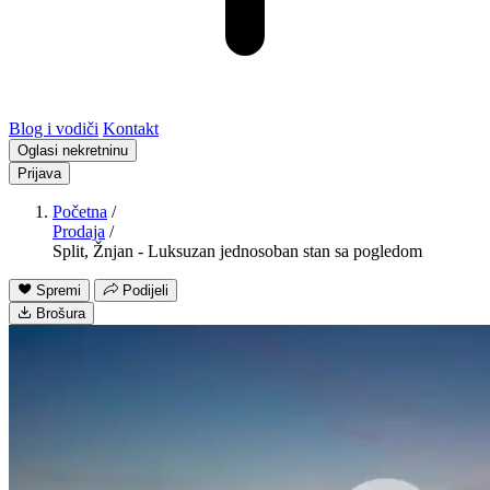
Blog i vodiči
Kontakt
Oglasi nekretninu
Prijava
Početna
/
Prodaja
/
Split, Žnjan - Luksuzan jednosoban stan sa pogledom
Spremi
Podijeli
Brošura