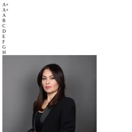
A+
A+
A
B
C
D
E
F
G
H