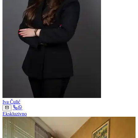
Iva Čulić
Ekskluzivno