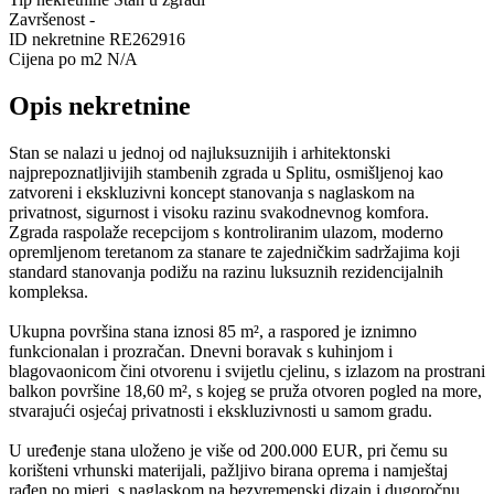
Završenost
-
ID nekretnine
RE262916
Cijena po m2
N/A
Opis nekretnine
Stan se nalazi u jednoj od najluksuznijih i arhitektonski
najprepoznatljivijih stambenih zgrada u Splitu, osmišljenoj kao
zatvoreni i ekskluzivni koncept stanovanja s naglaskom na
privatnost, sigurnost i visoku razinu svakodnevnog komfora.
Zgrada raspolaže recepcijom s kontroliranim ulazom, moderno
opremljenom teretanom za stanare te zajedničkim sadržajima koji
standard stanovanja podižu na razinu luksuznih rezidencijalnih
kompleksa.
Ukupna površina stana iznosi 85 m², a raspored je iznimno
funkcionalan i prozračan. Dnevni boravak s kuhinjom i
blagovaonicom čini otvorenu i svijetlu cjelinu, s izlazom na prostrani
balkon površine 18,60 m², s kojeg se pruža otvoren pogled na more,
stvarajući osjećaj privatnosti i ekskluzivnosti u samom gradu.
U uređenje stana uloženo je više od 200.000 EUR, pri čemu su
korišteni vrhunski materijali, pažljivo birana oprema i namještaj
rađen po mjeri, s naglaskom na bezvremenski dizajn i dugoročnu