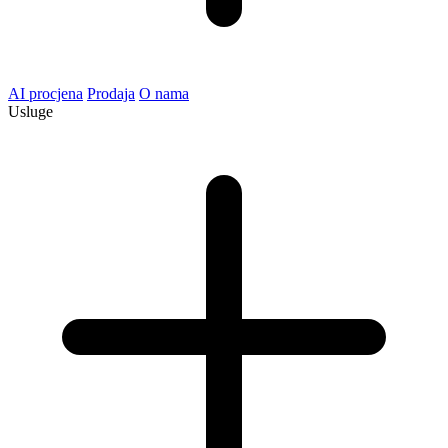
AI procjena
Prodaja
O nama
Usluge