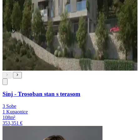
Sinj - Trosoban stan s terasom
3 Sobe
1 Kupaonice
108m²
353,351 €