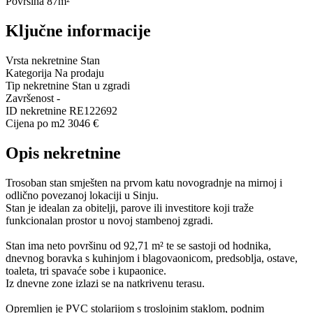
Površina
87m²
Ključne informacije
Vrsta nekretnine
Stan
Kategorija
Na prodaju
Tip nekretnine
Stan u zgradi
Završenost
-
ID nekretnine
RE122692
Cijena po m2
3046 €
Opis nekretnine
Trosoban stan smješten na prvom katu novogradnje na mirnoj i
odlično povezanoj lokaciji u Sinju.
Stan je idealan za obitelji, parove ili investitore koji traže
funkcionalan prostor u novoj stambenoj zgradi.
Stan ima neto površinu od 92,71 m² te se sastoji od hodnika,
dnevnog boravka s kuhinjom i blagovaonicom, predsoblja, ostave,
toaleta, tri spavaće sobe i kupaonice.
Iz dnevne zone izlazi se na natkrivenu terasu.
Opremljen je PVC stolarijom s troslojnim staklom, podnim