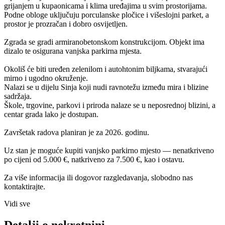
grijanjem u kupaonicama i klima uređajima u svim prostorijama.
Podne obloge uključuju porculanske pločice i višeslojni parket, a
prostor je prozračan i dobro osvijetljen.
Zgrada se gradi armiranobetonskom konstrukcijom. Objekt ima
dizalo te osigurana vanjska parkirna mjesta.
Okoliš će biti uređen zelenilom i autohtonim biljkama, stvarajući
mirno i ugodno okruženje.
Nalazi se u dijelu Sinja koji nudi ravnotežu između mira i blizine
sadržaja.
Škole, trgovine, parkovi i priroda nalaze se u neposrednoj blizini, a
centar grada lako je dostupan.
Završetak radova planiran je za 2026. godinu.
Uz stan je moguće kupiti vanjsko parkirno mjesto — nenatkriveno
po cijeni od 5.000 €, natkriveno za 7.500 €, kao i ostavu.
Za više informacija ili dogovor razgledavanja, slobodno nas
kontaktirajte.
Vidi sve
Detalji o nekretnini