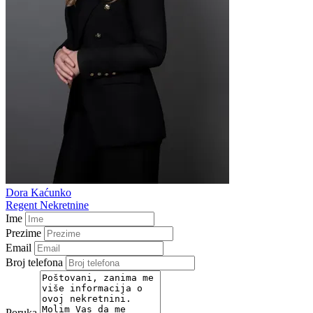
Dora Kaćunko
Regent Nekretnine
Ime
Prezime
Email
Broj telefona
Poruka