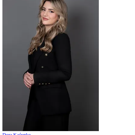
Dora Kaćunko