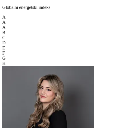
Globalni energetski indeks
A+
A+
A
B
C
D
E
F
G
H