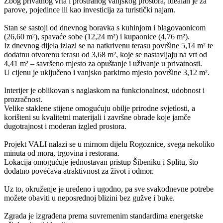
Zbog privatnog vrta i prostranog vanjskog prostora, idealan je za
parove, pojedince ili kao investicija za turistički najam.
Stan se sastoji od dnevnog boravka s kuhinjom i blagovaonicom
(26,60 m²), spavaće sobe (12,24 m²) i kupaonice (4,76 m²).
Iz dnevnog dijela izlazi se na natkrivenu terasu površine 5,14 m² te
dodatnu otvorenu terasu od 3,68 m², koje se nastavljaju na vrt od
4,41 m² – savršeno mjesto za opuštanje i uživanje u privatnosti.
U cijenu je uključeno i vanjsko parkirno mjesto površine 3,12 m².
Interijer je oblikovan s naglaskom na funkcionalnost, udobnost i
prozračnost.
Velike staklene stijene omogućuju obilje prirodne svjetlosti, a
korišteni su kvalitetni materijali i završne obrade koje jamče
dugotrajnost i moderan izgled prostora.
Projekt VALI nalazi se u mirnom dijelu Rogoznice, svega nekoliko
minuta od mora, trgovina i restorana.
Lokacija omogućuje jednostavan pristup Šibeniku i Splitu, što
dodatno povećava atraktivnost za život i odmor.
Uz to, okruženje je uređeno i ugodno, pa sve svakodnevne potrebe
možete obaviti u neposrednoj blizini bez gužve i buke.
Zgrada je izgrađena prema suvremenim standardima energetske