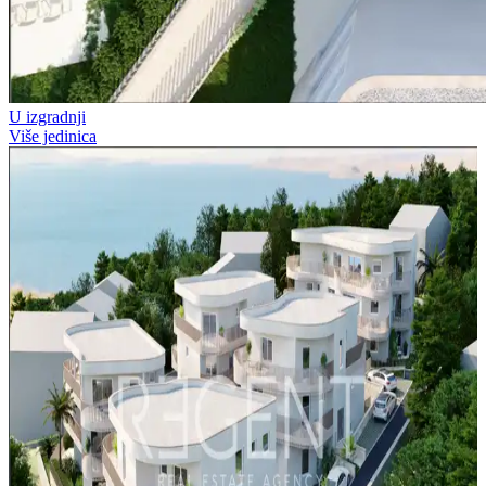
U izgradnji
Više jedinica