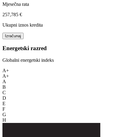
Mjesečna rata
257,785 €
Ukupni iznos kredita
Izračunaj
Energetski razred
Globalni energetski indeks
A+
A+
A
B
C
D
E
F
G
H