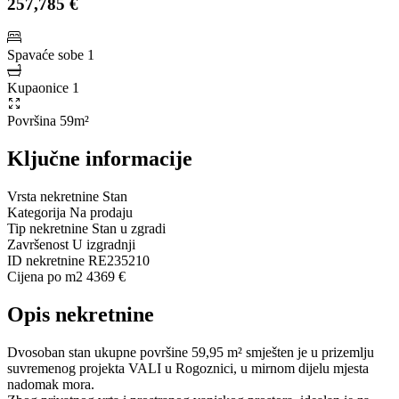
257,785 €
Spavaće sobe
1
Kupaonice
1
Površina
59m²
Ključne informacije
Vrsta nekretnine
Stan
Kategorija
Na prodaju
Tip nekretnine
Stan u zgradi
Završenost
U izgradnji
ID nekretnine
RE235210
Cijena po m2
4369 €
Opis nekretnine
Dvosoban stan ukupne površine 59,95 m² smješten je u prizemlju
suvremenog projekta VALI u Rogoznici, u mirnom dijelu mjesta
nadomak mora.