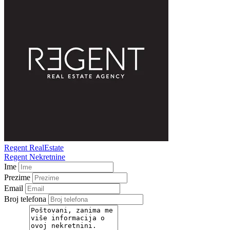
Regent RealEstate
Regent Nekretnine
Ime
Prezime
Email
Broj telefona