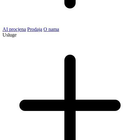
AI procjena
Prodaja
O nama
Usluge