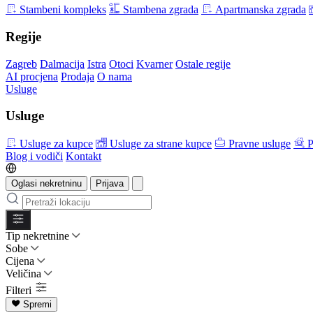
Stambeni kompleks
Stambena zgrada
Apartmanska zgrada
Regije
Zagreb
Dalmacija
Istra
Otoci
Kvarner
Ostale regije
AI procjena
Prodaja
O nama
Usluge
Usluge
Usluge za kupce
Usluge za strane kupce
Pravne usluge
P
Blog i vodiči
Kontakt
Oglasi nekretninu
Prijava
Tip nekretnine
Sobe
Cijena
Veličina
Filteri
Spremi