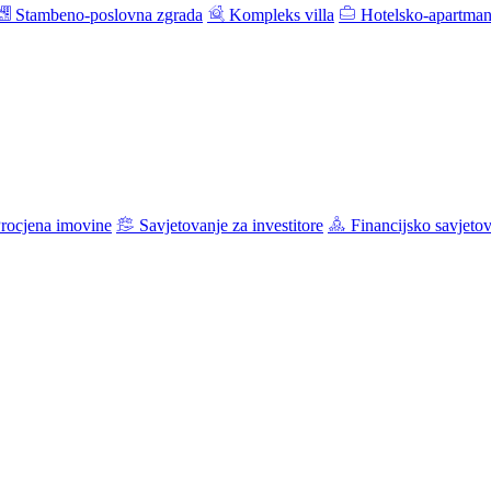
Stambeno-poslovna zgrada
Kompleks villa
Hotelsko-apartman
rocjena imovine
Savjetovanje za investitore
Financijsko savjeto