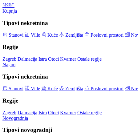
Kupnja
Tipovi nekretnina
Stanovi
Ville
Kuće
Zemljišta
Poslovni prostori
Nov
Regije
Zagreb
Dalmacija
Istra
Otoci
Kvarner
Ostale regije
Najam
Tipovi nekretnina
Stanovi
Ville
Kuće
Zemljišta
Poslovni prostori
Nov
Regije
Zagreb
Dalmacija
Istra
Otoci
Kvarner
Ostale regije
Novogradnja
Tipovi novogradnji