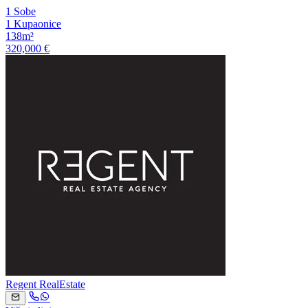
1 Sobe
1 Kupaonice
138m²
320,000 €
Regent RealEstate