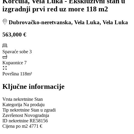
Korčula, Vela Luka - Ekskluzivni stan u
izgradnji prvi red uz more 118 m2
Dubrovačko-neretvanska, Vela Luka, Vela Luka
563,000 €
Spavaće sobe
3
Kupaonice
7
Površina
118m²
Ključne informacije
Vrsta nekretnine
Stan
Kategorija
Na prodaju
Tip nekretnine
Stan u zgradi
Završenost
Novogradnja
ID nekretnine
RE58156
Cijena po m2
4771 €