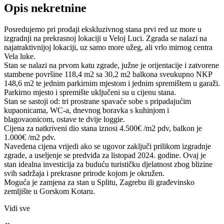
Opis nekretnine
Posredujemo pri prodaji ekskluzivnog stana prvi red uz more u
izgradnji na prekrasnoj lokaciji u Veloj Luci. Zgrada se nalazi na
najatraktivnijoj lokaciji, uz samo more užeg, ali vrlo mirnog centra
Vela luke.
Stan se nalazi na prvom katu zgrade, južne je orijentacije i zatvorene
stambene površine 118,4 m2 sa 30,2 m2 balkona sveukupno NKP
148,6 m2 te jednim parkirnim mjestom i jednim spremištem u garaži.
Parkirno mjesto i spremište uključeni su u cijenu stana.
Stan se sastoji od: tri prostrane spavaće sobe s pripadajućim
kupaonicama, WC-a, dnevnog boravka s kuhinjom i
blagovaonicom, ostave te dvije loggie.
Cijena za natkriveni dio stana iznosi 4.500€ /m2 pdv, balkon je
1.000€ /m2 pdv.
Navedena cijena vrijedi ako se ugovor zaključi prilikom izgradnje
zgrade, a useljenje se predviđa za listopad 2024. godine. Ovaj je
stan idealna investicija za buduću turističku djelatnost zbog blizine
svih sadržaja i prekrasne prirode kojom je okružen.
Moguća je zamjena za stan u Splitu, Zagrebu ili građevinsko
zemljište u Gorskom Kotaru.
Vidi sve