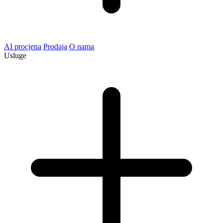
AI procjena
Prodaja
O nama
Usluge