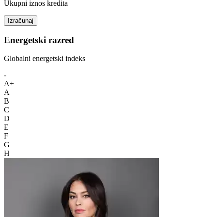
Ukupni iznos kredita
Izračunaj
Energetski razred
Globalni energetski indeks
-
A+
A
B
C
D
E
F
G
H