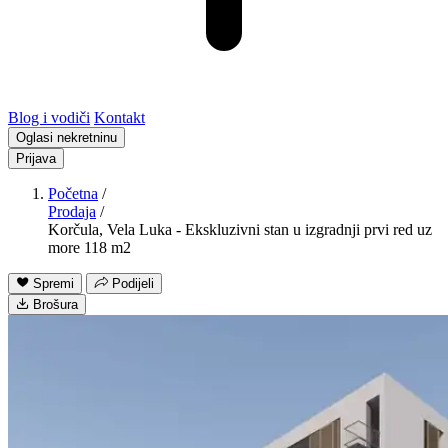
Blog i vodiči
Kontakt
Oglasi nekretninu
Prijava
Početna
/
Prodaja
/
Korčula, Vela Luka - Ekskluzivni stan u izgradnji prvi red uz
more 118 m2
Spremi
Podijeli
Brošura