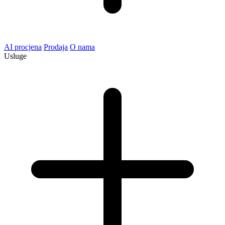
AI procjena
Prodaja
O nama
Usluge