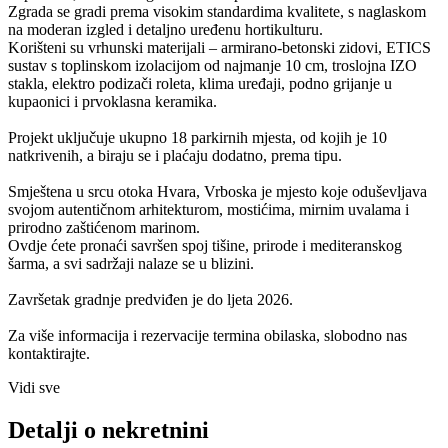
Zgrada se gradi prema visokim standardima kvalitete, s naglaskom
na moderan izgled i detaljno uređenu hortikulturu.
Korišteni su vrhunski materijali – armirano-betonski zidovi, ETICS
sustav s toplinskom izolacijom od najmanje 10 cm, troslojna IZO
stakla, elektro podizači roleta, klima uređaji, podno grijanje u
kupaonici i prvoklasna keramika.
Projekt uključuje ukupno 18 parkirnih mjesta, od kojih je 10
natkrivenih, a biraju se i plaćaju dodatno, prema tipu.
Smještena u srcu otoka Hvara, Vrboska je mjesto koje oduševljava
svojom autentičnom arhitekturom, mostićima, mirnim uvalama i
prirodno zaštićenom marinom.
Ovdje ćete pronaći savršen spoj tišine, prirode i mediteranskog
šarma, a svi sadržaji nalaze se u blizini.
Završetak gradnje predviđen je do ljeta 2026.
Za više informacija i rezervacije termina obilaska, slobodno nas
kontaktirajte.
Vidi sve
Detalji o nekretnini