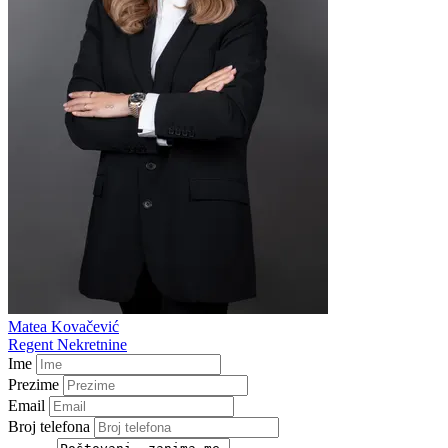
Matea Kovačević
Regent Nekretnine
Ime
Prezime
Email
Broj telefona