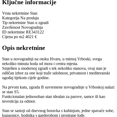
Ključne informacije
Vrsta nekretnine
Stan
Kategorija
Na prodaju
Tip nekretnine
Stan u zgradi
Završenost
Novogradnja
ID nekretnine
RE343122
Cijena po m2
4021 €
Opis nekretnine
Stan u novogradnji na otoku Hvaru, u mirnoj Vrboski, svega
nekoliko minuta hoda od mora i centra mjesta.
Smješten u modernoj zgradi s tek nekoliko stanova, ovaj stan je
odličan izbor za one koji traže udobnost, privatnost i mediteranski
ugođaj tijekom cijele godine.
Na prvom katu, zgrada B suvremene novogradnje u Vrboskoj nalazi
se stan S5.
Funkcionalan jednosoban stan idealan za parove, samce ili kao
investicija za odmor.
Stan se sastoji od dnevnog boravka s kuhinjom, jedne spavaće sobe,
kupaonice, hodnika s garderobom i prostrane lođe.