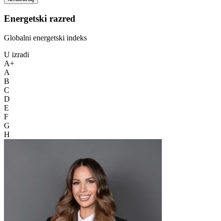
Energetski razred
Globalni energetski indeks
U izradi
A+
A
B
C
D
E
F
G
H