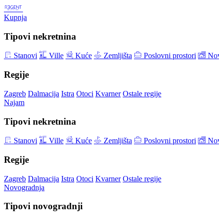
Kupnja
Tipovi nekretnina
Stanovi
Ville
Kuće
Zemljišta
Poslovni prostori
Nov
Regije
Zagreb
Dalmacija
Istra
Otoci
Kvarner
Ostale regije
Najam
Tipovi nekretnina
Stanovi
Ville
Kuće
Zemljišta
Poslovni prostori
Nov
Regije
Zagreb
Dalmacija
Istra
Otoci
Kvarner
Ostale regije
Novogradnja
Tipovi novogradnji