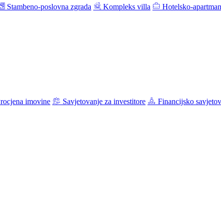
Stambeno-poslovna zgrada
Kompleks villa
Hotelsko-apartman
rocjena imovine
Savjetovanje za investitore
Financijsko savjeto