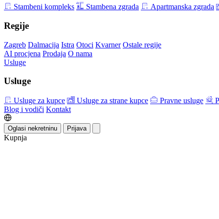
Stambeni kompleks
Stambena zgrada
Apartmanska zgrada
Regije
Zagreb
Dalmacija
Istra
Otoci
Kvarner
Ostale regije
AI procjena
Prodaja
O nama
Usluge
Usluge
Usluge za kupce
Usluge za strane kupce
Pravne usluge
P
Blog i vodiči
Kontakt
Oglasi nekretninu
Prijava
Kupnja