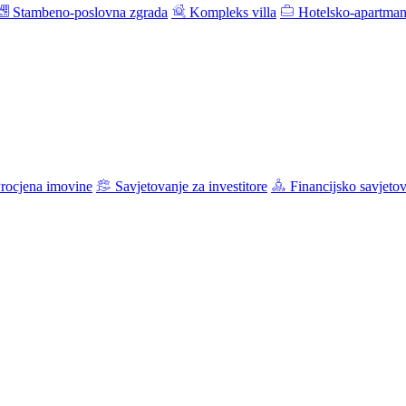
Stambeno-poslovna zgrada
Kompleks villa
Hotelsko-apartman
rocjena imovine
Savjetovanje za investitore
Financijsko savjeto