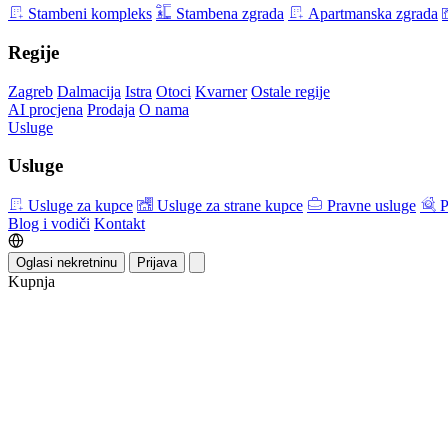
Stambeni kompleks
Stambena zgrada
Apartmanska zgrada
Regije
Zagreb
Dalmacija
Istra
Otoci
Kvarner
Ostale regije
AI procjena
Prodaja
O nama
Usluge
Usluge
Usluge za kupce
Usluge za strane kupce
Pravne usluge
P
Blog i vodiči
Kontakt
Oglasi nekretninu
Prijava
Kupnja