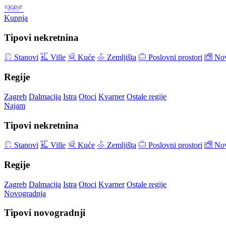
Kupnja
Tipovi nekretnina
Stanovi
Ville
Kuće
Zemljišta
Poslovni prostori
Nov
Regije
Zagreb
Dalmacija
Istra
Otoci
Kvarner
Ostale regije
Najam
Tipovi nekretnina
Stanovi
Ville
Kuće
Zemljišta
Poslovni prostori
Nov
Regije
Zagreb
Dalmacija
Istra
Otoci
Kvarner
Ostale regije
Novogradnja
Tipovi novogradnji