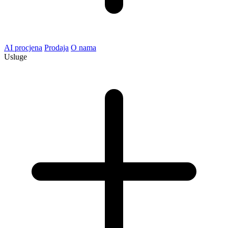
AI procjena
Prodaja
O nama
Usluge