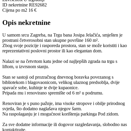
ID nekretnine
RE92682
Cijena po m2
16 €
Opis nekretnine
U samom srcu Zagreba, na Trgu bana Josipa Jelačića, smješten je
prostrani četverosobni stan ukupne površine 160 m².
Zbog svoje pozicije i rasporeda prostora, stan se može koristiti i kao
reprezentativni poslovni prostor ili kao elegantan dom.
Nalazi se na četvrtom katu jedne od najljepših zgrada na trgu s
liftom, u izvrsnom stanju.
Stan se sastoji od prozračnog dnevnog boravka povezanog s
bibliotekom i blagovaonicom, velikog ulaznog predsoblja, dvije
spavaće sobe, kuhinje te dvije kupaonice.
Pripada mu i renovirano spremište od 6 m² u podrumu.
Renoviran je s puno pažnje, ima visoke stropove i obilje prirodnog
svjetla, što dodatno naglašava njegov šarm.
Na raspolaganju je i mogućnost korištenja parkinga Pod zidom.
Za sve dodatne informacije ili dogovor razgledavanja, slobodno nas
kontaktirajte.