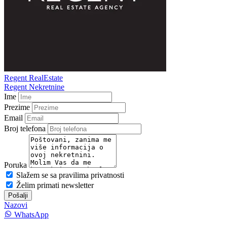
Regent RealEstate
Regent Nekretnine
Ime
Prezime
Email
Broj telefona
Poruka
Slažem se sa pravilima privatnosti
Želim primati newsletter
Pošalji
Nazovi
WhatsApp