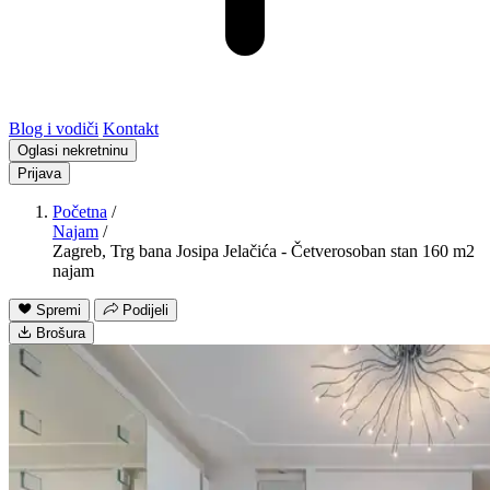
Blog i vodiči
Kontakt
Oglasi nekretninu
Prijava
Početna
/
Najam
/
Zagreb, Trg bana Josipa Jelačića - Četverosoban stan 160 m2
najam
Spremi
Podijeli
Brošura