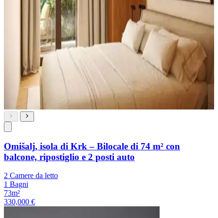
Omišalj, isola di Krk – Bilocale di 74 m² con
balcone, ripostiglio e 2 posti auto
2 Camere da letto
1 Bagni
73m²
330,000 €