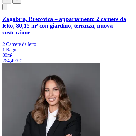
Zagabria, Brezovica – appartamento 2 camere da
letto, 80,15 m² con giardino, terrazza, nuova
costruzione
2 Camere da letto
1 Bagni
80m²
264,495 €