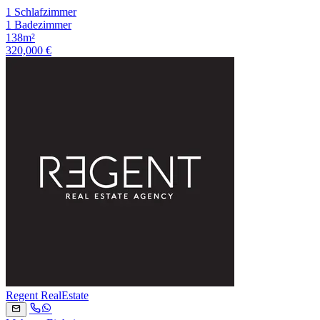
1 Schlafzimmer
1 Badezimmer
138m²
320,000 €
Regent RealEstate