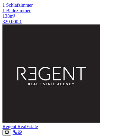
1 Schlafzimmer
1 Badezimmer
138m²
320,000 €
Regent RealEstate