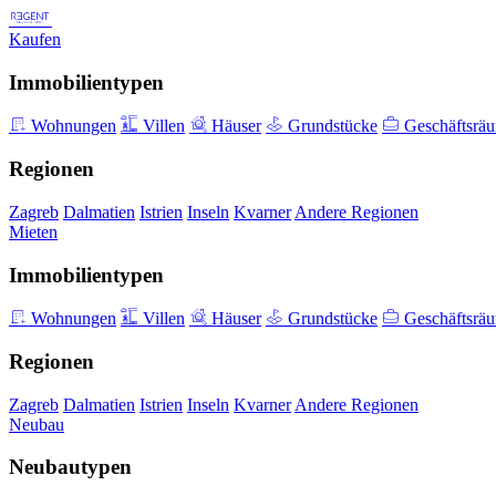
Kaufen
Immobilientypen
Wohnungen
Villen
Häuser
Grundstücke
Geschäftsrä
Regionen
Zagreb
Dalmatien
Istrien
Inseln
Kvarner
Andere Regionen
Mieten
Immobilientypen
Wohnungen
Villen
Häuser
Grundstücke
Geschäftsrä
Regionen
Zagreb
Dalmatien
Istrien
Inseln
Kvarner
Andere Regionen
Neubau
Neubautypen