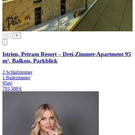
Istrien, Petram Resort – Drei-Zimmer-Apartment 95
m², Balkon, Parkblick
2 Schlafzimmer
1 Badezimmer
95m²
793,588 €