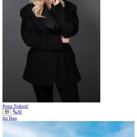
Petra Todorić
Im Bau