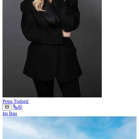
Petra Todorić
Im Bau