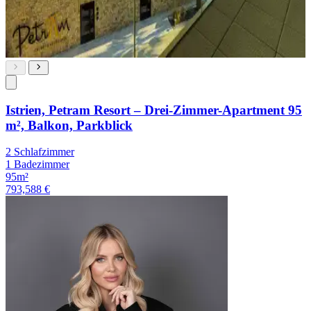
Istrien, Petram Resort – Drei-Zimmer-Apartment 95
m², Balkon, Parkblick
2 Schlafzimmer
1 Badezimmer
95m²
793,588 €