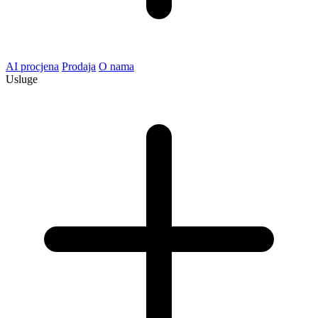
AI procjena
Prodaja
O nama
Usluge