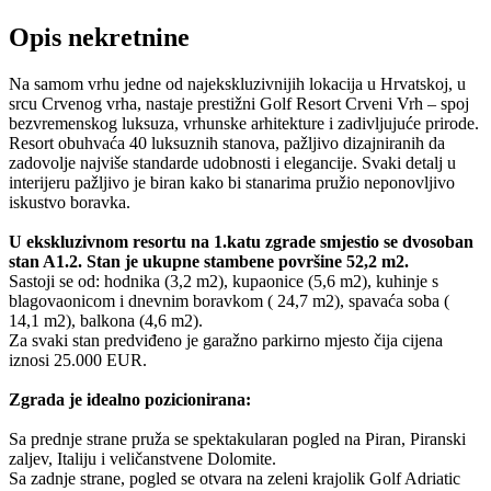
Opis nekretnine
Na samom vrhu jedne od najekskluzivnijih lokacija u Hrvatskoj, u
srcu Crvenog vrha, nastaje prestižni Golf Resort Crveni Vrh – spoj
bezvremenskog luksuza, vrhunske arhitekture i zadivljujuće prirode.
Resort obuhvaća 40 luksuznih stanova, pažljivo dizajniranih da
zadovolje najviše standarde udobnosti i elegancije. Svaki detalj u
interijeru pažljivo je biran kako bi stanarima pružio neponovljivo
iskustvo boravka.
U ekskluzivnom resortu na 1.katu zgrade smjestio se dvosoban
stan A1.2. Stan je ukupne stambene površine 52,2 m2.
Sastoji se od: hodnika (3,2 m2), kupaonice (5,6 m2), kuhinje s
blagovaonicom i dnevnim boravkom ( 24,7 m2), spavaća soba (
14,1 m2), balkona (4,6 m2).
Za svaki stan predviđeno je garažno parkirno mjesto čija cijena
iznosi 25.000 EUR.
Zgrada je idealno pozicionirana:
Sa prednje strane pruža se spektakularan pogled na Piran, Piranski
zaljev, Italiju i veličanstvene Dolomite.
Sa zadnje strane, pogled se otvara na zeleni krajolik Golf Adriatic