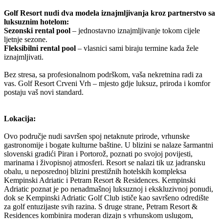
Golf Resort nudi dva modela iznajmljivanja kroz partnerstvo sa
luksuznim hotelom:
Sezonski rental pool
– jednostavno iznajmljivanje tokom cijele
ljetnje sezone.
Fleksibilni rental pool
– vlasnici sami biraju termine kada žele
iznajmljivati.
Bez stresa, sa profesionalnom podrškom, vaša nekretnina radi za
vas. Golf Resort Crveni Vrh – mjesto gdje luksuz, priroda i komfor
postaju vaš novi standard.
Lokacija:
Ovo područje nudi savršen spoj netaknute prirode, vrhunske
gastronomije i bogate kulturne baštine. U blizini se nalaze šarmantni
slovenski gradići Piran i Portorož, poznati po svojoj povijesti,
marinama i živopisnoj atmosferi. Resort se nalazi tik uz jadransku
obalu, u neposrednoj blizini prestižnih hotelskih kompleksa
Kempinski Adriatic i Petram Resort & Residences. Kempinski
Adriatic poznat je po nenadmašnoj luksuznoj i ekskluzivnoj ponudi,
dok se Kempinski Adriatic Golf Club ističe kao savršeno odredište
za golf entuzijaste svih razina. S druge strane, Petram Resort &
Residences kombinira moderan dizajn s vrhunskom uslugom,