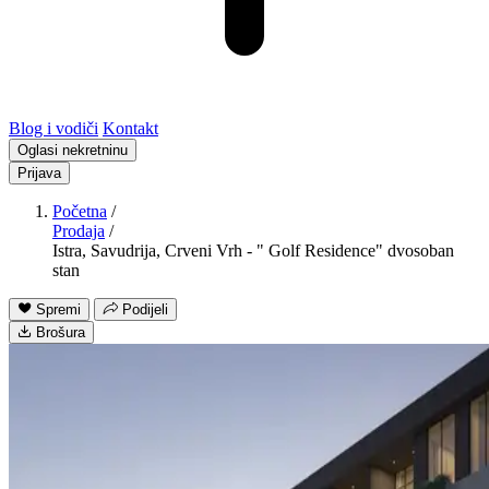
Blog i vodiči
Kontakt
Oglasi nekretninu
Prijava
Početna
/
Prodaja
/
Istra, Savudrija, Crveni Vrh - " Golf Residence" dvosoban
stan
Spremi
Podijeli
Brošura