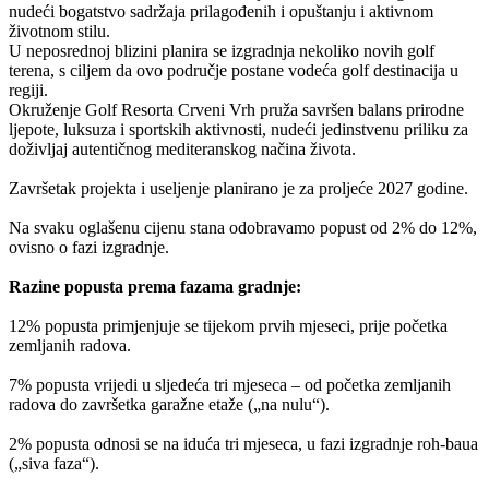
nudeći bogatstvo sadržaja prilagođenih i opuštanju i aktivnom
životnom stilu.
U neposrednoj blizini planira se izgradnja nekoliko novih golf
terena, s ciljem da ovo područje postane vodeća golf destinacija u
regiji.
Okruženje Golf Resorta Crveni Vrh pruža savršen balans prirodne
ljepote, luksuza i sportskih aktivnosti, nudeći jedinstvenu priliku za
doživljaj autentičnog mediteranskog načina života.
Završetak projekta i useljenje planirano je za proljeće 2027 godine.
Na svaku oglašenu cijenu stana odobravamo popust od 2% do 12%,
ovisno o fazi izgradnje.
Razine popusta prema fazama gradnje:
12% popusta primjenjuje se tijekom prvih mjeseci, prije početka
zemljanih radova.
7% popusta vrijedi u sljedeća tri mjeseca – od početka zemljanih
radova do završetka garažne etaže („na nulu“).
2% popusta odnosi se na iduća tri mjeseca, u fazi izgradnje roh-baua
(„siva faza“).