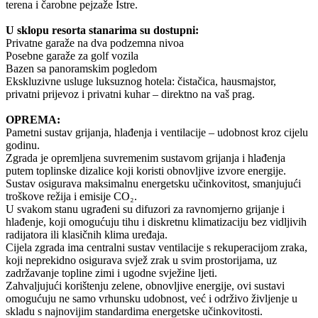
terena i čarobne pejzaže Istre.
U sklopu resorta stanarima su dostupni:
Privatne garaže na dva podzemna nivoa
Posebne garaže za golf vozila
Bazen sa panoramskim pogledom
Ekskluzivne usluge luksuznog hotela: čistačica, hausmajstor,
privatni prijevoz i privatni kuhar – direktno na vaš prag.
OPREMA:
Pametni sustav grijanja, hlađenja i ventilacije – udobnost kroz cijelu
godinu.
Zgrada je opremljena suvremenim sustavom grijanja i hlađenja
putem toplinske dizalice koji koristi obnovljive izvore energije.
Sustav osigurava maksimalnu energetsku učinkovitost, smanjujući
troškove režija i emisije CO₂.
U svakom stanu ugrađeni su difuzori za ravnomjerno grijanje i
hlađenje, koji omogućuju tihu i diskretnu klimatizaciju bez vidljivih
radijatora ili klasičnih klima uređaja.
Cijela zgrada ima centralni sustav ventilacije s rekuperacijom zraka,
koji neprekidno osigurava svjež zrak u svim prostorijama, uz
zadržavanje topline zimi i ugodne svježine ljeti.
Zahvaljujući korištenju zelene, obnovljive energije, ovi sustavi
omogućuju ne samo vrhunsku udobnost, već i održivo življenje u
skladu s najnovijim standardima energetske učinkovitosti.