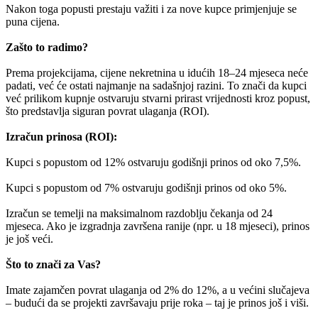
Nakon toga popusti prestaju važiti i za nove kupce primjenjuje se
puna cijena.
Zašto to radimo?
Prema projekcijama, cijene nekretnina u idućih 18–24 mjeseca neće
padati, već će ostati najmanje na sadašnjoj razini. To znači da kupci
već prilikom kupnje ostvaruju stvarni prirast vrijednosti kroz popust,
što predstavlja siguran povrat ulaganja (ROI).
Izračun prinosa (ROI):
Kupci s popustom od 12% ostvaruju godišnji prinos od oko 7,5%.
Kupci s popustom od 7% ostvaruju godišnji prinos od oko 5%.
Izračun se temelji na maksimalnom razdoblju čekanja od 24
mjeseca. Ako je izgradnja završena ranije (npr. u 18 mjeseci), prinos
je još veći.
Što to znači za Vas?
Imate zajamčen povrat ulaganja od 2% do 12%, a u većini slučajeva
– budući da se projekti završavaju prije roka – taj je prinos još i viši.