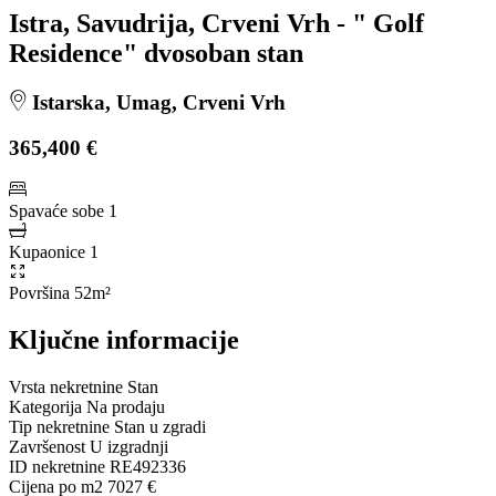
Istra, Savudrija, Crveni Vrh - " Golf
Residence" dvosoban stan
Istarska, Umag, Crveni Vrh
365,400 €
Spavaće sobe
1
Kupaonice
1
Površina
52m²
Ključne informacije
Vrsta nekretnine
Stan
Kategorija
Na prodaju
Tip nekretnine
Stan u zgradi
Završenost
U izgradnji
ID nekretnine
RE492336
Cijena po m2
7027 €