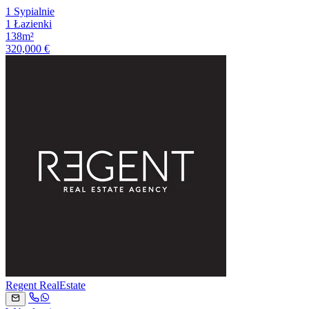
1 Sypialnie
1 Łazienki
138m²
320,000 €
Regent RealEstate