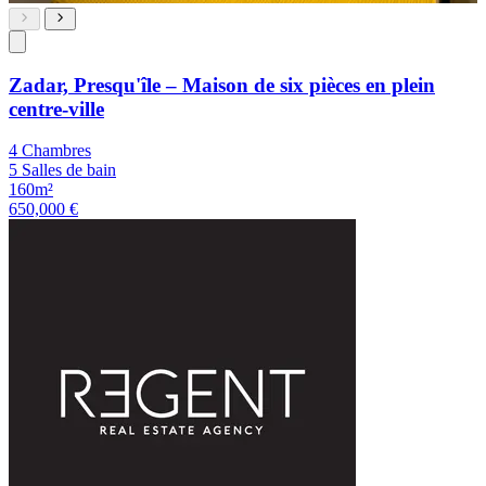
Zadar, Presqu'île – Maison de six pièces en plein
centre-ville
4 Chambres
5 Salles de bain
160m²
650,000 €