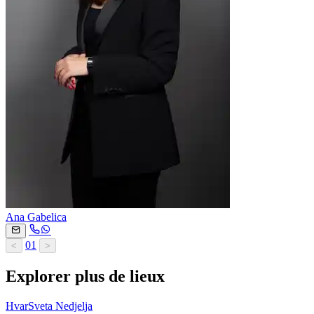
Ana Gabelica
01
<
>
Explorer plus de lieux
Hvar
Sveta Nedjelja