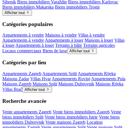
Šibenik
Biens immobiliers Varaždin
Biens immobiliers Karlovac
Biens immobiliers Makarska
Biens immobiliers Trogir
Afficher tout
Catégories populaires
Appartements à vendre
Maisons à vendre
Villas à vendre
Appartements à vendre
Appartements à louer
Maisons à louer
Villas
à louer
Appartements à louer
Terrains à bâtir
Terrains agricoles
Locaux commerciaux
Biens de luxe
Afficher tout
Catégories par lieu
Appartements Zagreb
Appartements Split
Appartements Rijeka
Maisons Zadar
Villas Hvar
Appartements Rovinj
Appartements Pula
Maisons Zagreb
Maisons Split
Maisons Dubrovnik
Maisons Rijeka
Villas Brač
Afficher tout
Recherche avancée
Vente appartements Zagreb
Vente biens immobiliers Zagreb
Vente
biens immobiliers Split
Vente biens immobiliers Istrie
Vente biens
immobiliers Dubrovnik
Vente maisons Zagreb
Location
appartements Zagreb
Vente appartements Split
Vente maisons Split