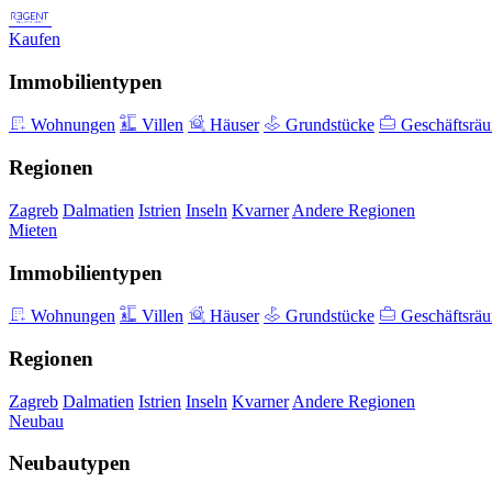
Kaufen
Immobilientypen
Wohnungen
Villen
Häuser
Grundstücke
Geschäftsrä
Regionen
Zagreb
Dalmatien
Istrien
Inseln
Kvarner
Andere Regionen
Mieten
Immobilientypen
Wohnungen
Villen
Häuser
Grundstücke
Geschäftsrä
Regionen
Zagreb
Dalmatien
Istrien
Inseln
Kvarner
Andere Regionen
Neubau
Neubautypen