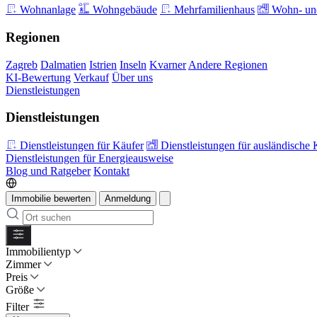
Wohnanlage
Wohngebäude
Mehrfamilienhaus
Wohn- und
Regionen
Zagreb
Dalmatien
Istrien
Inseln
Kvarner
Andere Regionen
KI-Bewertung
Verkauf
Über uns
Dienstleistungen
Dienstleistungen
Dienstleistungen für Käufer
Dienstleistungen für ausländische 
Dienstleistungen für Energieausweise
Blog und Ratgeber
Kontakt
Immobilie bewerten
Anmeldung
Immobilientyp
Zimmer
Preis
Größe
Filter