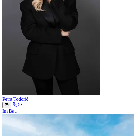
Petra Todorić
Im Bau