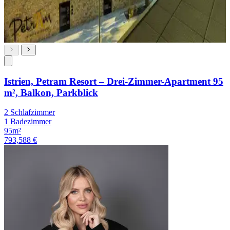
Istrien, Petram Resort – Drei-Zimmer-Apartment 95
m², Balkon, Parkblick
2 Schlafzimmer
1 Badezimmer
95m²
793,588 €