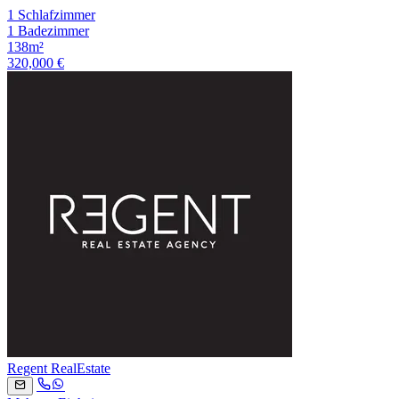
1 Schlafzimmer
1 Badezimmer
138m²
320,000 €
Regent RealEstate