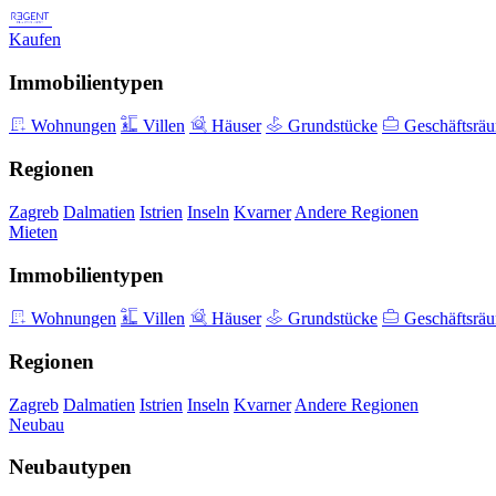
Kaufen
Immobilientypen
Wohnungen
Villen
Häuser
Grundstücke
Geschäftsrä
Regionen
Zagreb
Dalmatien
Istrien
Inseln
Kvarner
Andere Regionen
Mieten
Immobilientypen
Wohnungen
Villen
Häuser
Grundstücke
Geschäftsrä
Regionen
Zagreb
Dalmatien
Istrien
Inseln
Kvarner
Andere Regionen
Neubau
Neubautypen