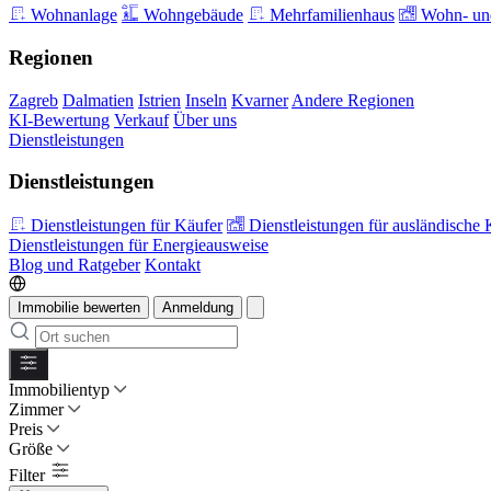
Wohnanlage
Wohngebäude
Mehrfamilienhaus
Wohn- und
Regionen
Zagreb
Dalmatien
Istrien
Inseln
Kvarner
Andere Regionen
KI-Bewertung
Verkauf
Über uns
Dienstleistungen
Dienstleistungen
Dienstleistungen für Käufer
Dienstleistungen für ausländische 
Dienstleistungen für Energieausweise
Blog und Ratgeber
Kontakt
Immobilie bewerten
Anmeldung
Immobilientyp
Zimmer
Preis
Größe
Filter