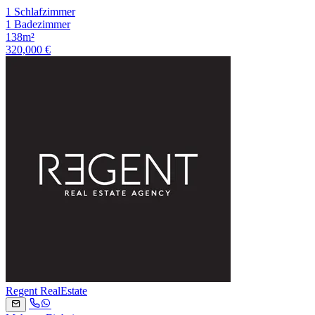
1 Schlafzimmer
1 Badezimmer
138m²
320,000 €
Regent RealEstate