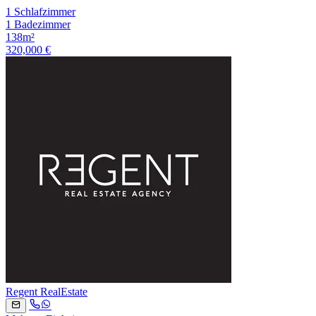
1 Schlafzimmer
1 Badezimmer
138m²
320,000 €
Regent RealEstate