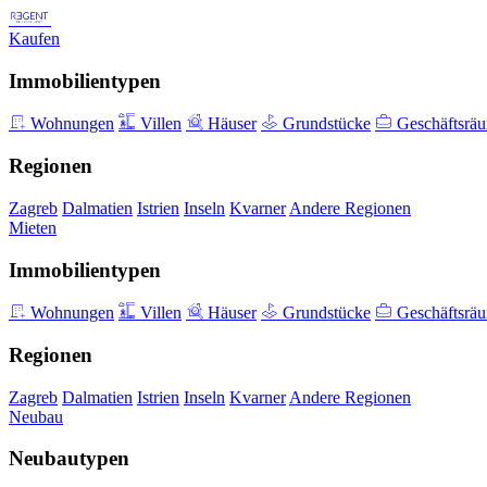
Kaufen
Immobilientypen
Wohnungen
Villen
Häuser
Grundstücke
Geschäftsrä
Regionen
Zagreb
Dalmatien
Istrien
Inseln
Kvarner
Andere Regionen
Mieten
Immobilientypen
Wohnungen
Villen
Häuser
Grundstücke
Geschäftsrä
Regionen
Zagreb
Dalmatien
Istrien
Inseln
Kvarner
Andere Regionen
Neubau
Neubautypen