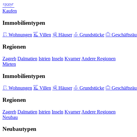
Kaufen
Immobilientypen
Wohnungen
Villen
Häuser
Grundstücke
Geschäftsrä
Regionen
Zagreb
Dalmatien
Istrien
Inseln
Kvarner
Andere Regionen
Mieten
Immobilientypen
Wohnungen
Villen
Häuser
Grundstücke
Geschäftsrä
Regionen
Zagreb
Dalmatien
Istrien
Inseln
Kvarner
Andere Regionen
Neubau
Neubautypen