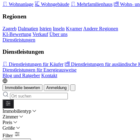
Wohnanlage
Wohngebäude
Mehrfamilienhaus
Wohn- und
Regionen
Zagreb
Dalmatien
Istrien
Inseln
Kvarner
Andere Regionen
KI-Bewertung
Verkauf
Über uns
Dienstleistungen
Dienstleistungen
Dienstleistungen für Käufer
Dienstleistungen für ausländische 
Dienstleistungen für Energieausweise
Blog und Ratgeber
Kontakt
Immobilie bewerten
Anmeldung
Immobilientyp
Zimmer
Preis
Größe
Filter