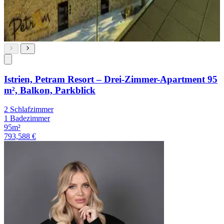
Istrien, Petram Resort – Drei-Zimmer-Apartment 95
m², Balkon, Parkblick
2 Schlafzimmer
1 Badezimmer
95m²
793,588 €