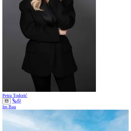
Petra Todorić
Im Bau