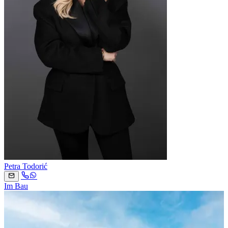
Petra Todorić
Im Bau