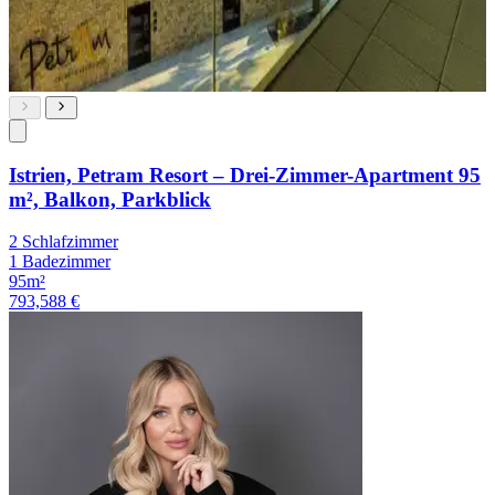
Istrien, Petram Resort – Drei-Zimmer-Apartment 95
m², Balkon, Parkblick
2 Schlafzimmer
1 Badezimmer
95m²
793,588 €