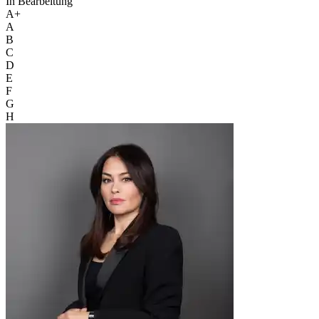
In Bearbeitung
A+
A
B
C
D
E
F
G
H