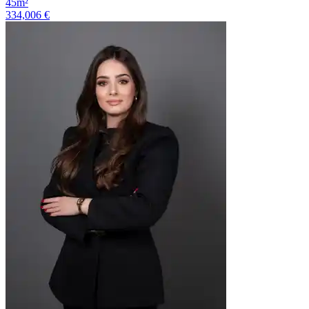
45m²
334,006 €