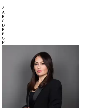
-
A+
A
B
C
D
E
F
G
H