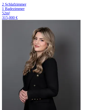
2 Schlafzimmer
1 Badezimmer
52m²
315,000 €