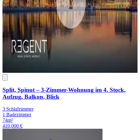
Split, Spinut – 3-Zimmer-Wohnung im 4. Stock,
Aufzug, Balkon, Blick
3 Schlafzimmer
1 Badezimmer
74m²
410,000 €