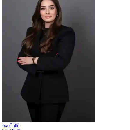
Iva Čulić