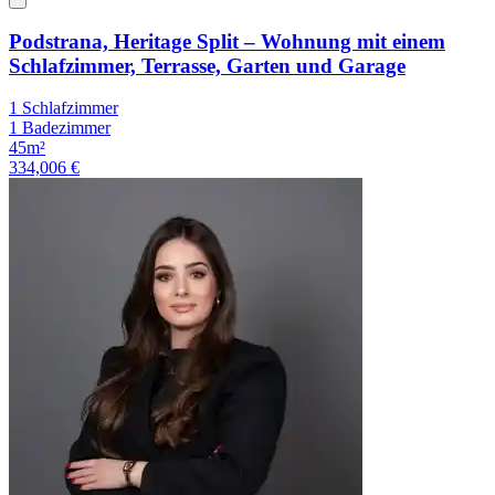
Podstrana, Heritage Split – Wohnung mit einem
Schlafzimmer, Terrasse, Garten und Garage
1 Schlafzimmer
1 Badezimmer
45m²
334,006 €