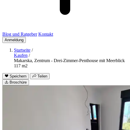
Blog und Ratgeber
Kontakt
Anmeldung
Startseite
/
Kaufen
/
Makarska, Zentrum - Drei-Zimmer-Penthouse mit Meerblick
117 m2
Speichern
Teilen
Broschüre