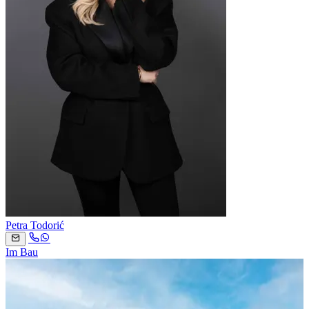
Petra Todorić
Im Bau