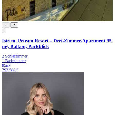
Istrien, Petram Resort – Drei-Zimmer-Apartment 95
m², Balkon, Parkblick
2 Schlafzimmer
1 Badezimmer
95m²
793,588 €