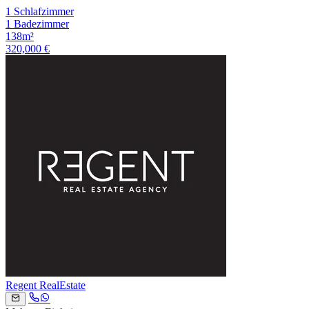
1 Schlafzimmer
1 Badezimmer
138m²
320,000 €
Regent RealEstate