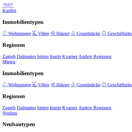
Kaufen
Immobilientypen
Wohnungen
Villen
Häuser
Grundstücke
Geschäftsrä
Regionen
Zagreb
Dalmatien
Istrien
Inseln
Kvarner
Andere Regionen
Mieten
Immobilientypen
Wohnungen
Villen
Häuser
Grundstücke
Geschäftsrä
Regionen
Zagreb
Dalmatien
Istrien
Inseln
Kvarner
Andere Regionen
Neubau
Neubautypen