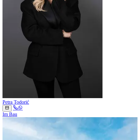
Petra Todorić
Im Bau