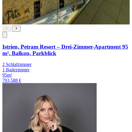
Istrien, Petram Resort – Drei-Zimmer-Apartment 95
m², Balkon, Parkblick
2 Schlafzimmer
1 Badezimmer
95m²
793,588 €